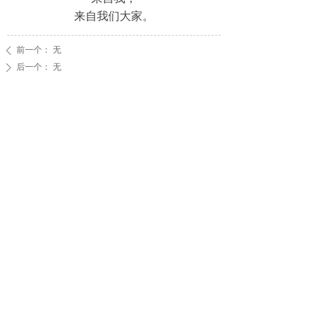
来自我们大家。
前一个：
无
ꄴ
后一个：
无
ꄲ
下属公司
润银生物化工股份有限公司
仁乐文化传媒有限公司
CopyRight ©2025 All Right Reserved
瑞星集团股份有限公司 |
备案号：
鲁ICP备13017047号-3
鲁ICP备13017047号-1
| 技术支持：
云畅网络
|
网站地图
地址：山东省东平县瑞星工业园区
邮编：271509
电话：0538-2418058
传真：0538-2418027
邮箱：rxjtbgs@163.com
鲁公网安备 37092302000046
号