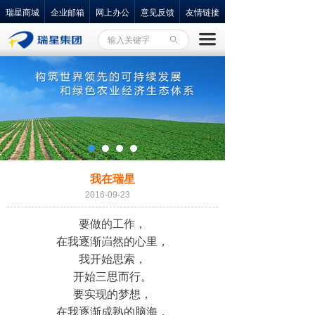
瑞星商城
企业邮箱
网上办公
意见反馈
友情链接
끀
ꄙ
我在瑞星
2016-09-23
要做的工作，
在我逐渐岿然的心里，
我开始思索，
开始三思而行。
要实现的梦想，
在我逐渐成熟的脑海，