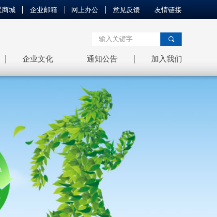
星商城
企业邮箱
网上办公
意见反馈
友情链接
끠
企业文化
通知公告
加入我们
企业文化
通知公告
加入我们
的文字并编辑它，非常
的文字并编辑它，非常