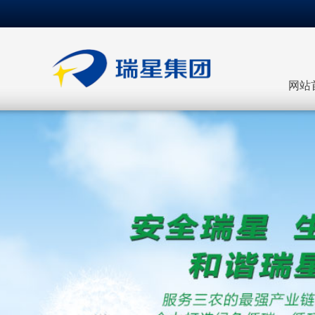
网站
网站