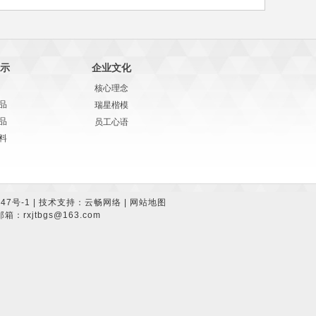
示
企业文化
核心理念
品
瑞星楷模
品
员工心语
扫一扫关注我们
料
47号-1
| 技术支持：
云畅网络
|
网站地图
rxjtbgs@163.com