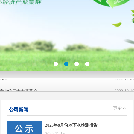
：农资供应保春耕 不负农时不负春
瑞星集团高质量发展
家孟广银应邀出席2020年首届“苏州科学家日”活动
肥建国70周年贡献企业”、2019中国化肥企业100强
我公司荣获合成氨产量、尿素产量20强称号
布，瑞星集团金榜题名
油和化工企业100强
业联合会（联盟）成立大会并被推选为联合会理事长
质量管理体系认证年度监督审核
2015中国化工企业500强榜单
2025-08-0
2021-03-0
2020-10-1
2019-12-2
2019-07-0
2017-09-0
2017-04-0
2016-12-1
2016-09-2
2016-09-2
2016-09-2
2016-09-2
2016-09-2
2016-09-2
2025-11-1
2020-07-1
2018-11-0
视察
2022-12-0
看党的二十大开幕会
2022-10-1
更多>>
公司新闻
2025年8月份地下水检测报告
2025-11-19