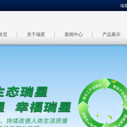
瑞
首页
关于瑞星
新闻中心
产品展示
首页
关于瑞星
新闻中心
产品展示
我是段落。点击这儿添加你
我是段落。点击这儿添加你
容易。-双击进行编辑
容易。-双击进行编辑